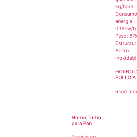
HORNO 
POLLO A
Read mo
Horno Turbo
para Pan