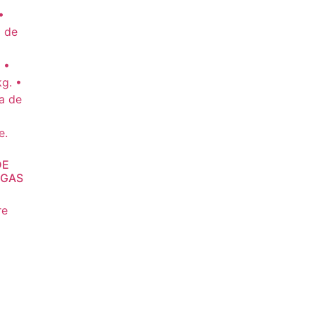
DE
 GAS
re