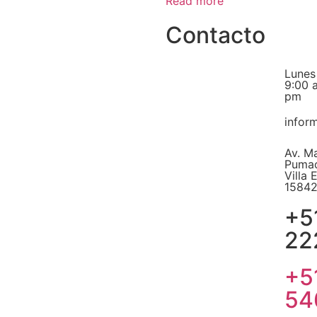
Read more
Contacto
Lunes
9:00 
pm
infor
Av. M
Pumac
Villa 
15842
+5
22
+5
54