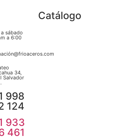
Catálogo
 a sábado
am a 6:00
mación@frioaceros.com
ateo
ahua 34,
El Salvador
.
1 998
2 124
1 933
6 461