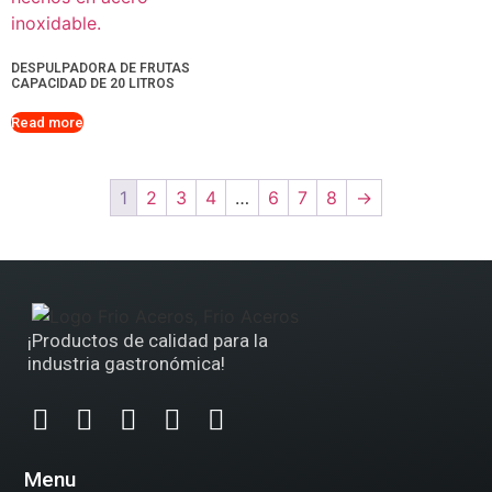
DESPULPADORA DE FRUTAS
CAPACIDAD DE 20 LITROS
Read more
1
2
3
4
…
6
7
8
→
¡Productos de calidad para la
industria gastronómica!
Menu