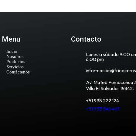
Menu
Contacto
Inicio
Lunes a sábado 9:00 a
Nosotros
6:00 pm
Productos
Servicios
información@frioacero
Contáctenos
Av. Mateo Pumacahua 3
Villa El Salvador 15842.
+51 998 222 124
+51 933 546 461