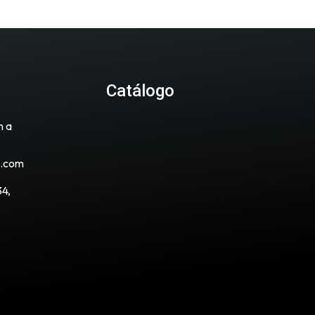
Catálogo
m a
s.com
4,