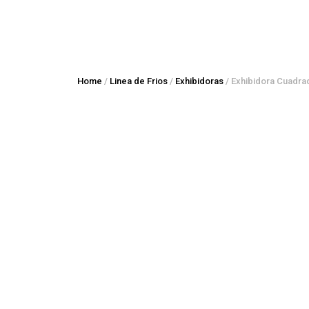
Home
/
Linea de Frios
/
Exhibidoras
/ Exhibidora Cuadra