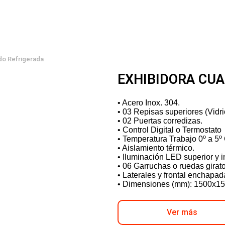
do Refrigerada
EXHIBIDORA CU
• Acero Inox. 304.
• 03 Repisas superiores (Vidri
• 02 Puertas corredizas.
• Control Digital o Termostato
• Temperatura Trabajo 0º a 5º
• Aislamiento térmico.
• Iluminación LED superior y in
• 06 Garruchas o ruedas girato
• Laterales y frontal enchapadas
• Dimensiones (mm): 1500x1
Ver más